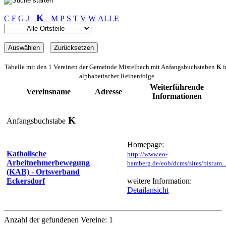
K
C
F
G
J
M
P
S
T
V
W
ALLE
Tabelle mit den 1 Vereinen der Gemeinde Mistelbach mit Anfangsbuchstaben
K
i
alphabetischer Reihenfolge
Weiterführende
Vereinsname
Adresse
Informationen
K
Anfangsbuchstabe
Homepage:
Katholische
http://www.eo-
Arbeitnehmerbewegung
bamberg.de/eob/dcms/sites/bistum..
(KAB) - Ortsverband
Eckersdorf
weitere Information:
Detailansicht
Anzahl der gefundenen Vereine: 1