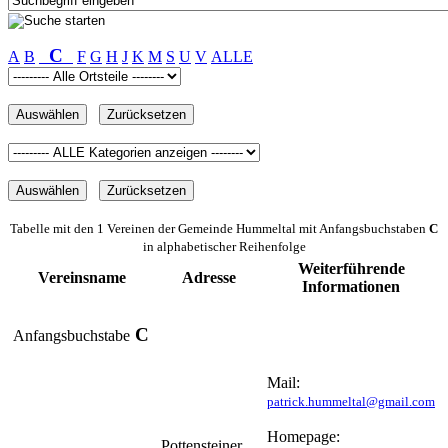
C
A
B
F
G
H
J
K
M
S
U
V
ALLE
Tabelle mit den 1 Vereinen der Gemeinde Hummeltal mit Anfangsbuchstaben
C
in alphabetischer Reihenfolge
Weiterführende
Vereinsname
Adresse
Informationen
C
Anfangsbuchstabe
Mail:
patrick.hummeltal@gmail.com
Homepage:
Pottensteiner