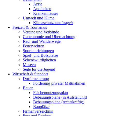
Ärzte
Apotheken
Krankenhäuser
Umwelt und Klima
Klimaschutzbeauftrage/r
Freizeit & Tourismus
Vereine und Verbände
Gastronomie und Übernachtung
Rad- und Wanderwege
Feuerwehren
Sporteinrichtungen
Spiel- und Bolzplätze
Sehenswürdigkeiten
Museen
Seite für die Jugend
Wirtschaft & Standort
Dorferneuerung
Förderung privater Maßnahmen
Bauen
Flächennutzungsplan
Bebauungspläne (in Aufstellung)
Bebauungspläne (rechtskräftig)
Bauplätze
Firmenverzeichnis
Post und Banken