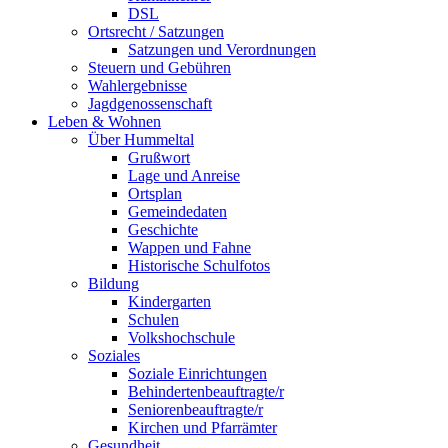
DSL
Ortsrecht / Satzungen
Satzungen und Verordnungen
Steuern und Gebühren
Wahlergebnisse
Jagdgenossenschaft
Leben & Wohnen
Über Hummeltal
Grußwort
Lage und Anreise
Ortsplan
Gemeindedaten
Geschichte
Wappen und Fahne
Historische Schulfotos
Bildung
Kindergarten
Schulen
Volkshochschule
Soziales
Soziale Einrichtungen
Behindertenbeauftragte/r
Seniorenbeauftragte/r
Kirchen und Pfarrämter
Gesundheit