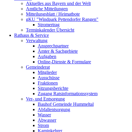
Aktuelles aus Bayern und der Welt
Amtliche Mitteilungen
Mitteilungsblatt / Heimatbote
gKU "Windpark Pettendorfer Rangen"
Stromertrag
Terminkalender Übersicht
Rathaus & Service
Verwaltung
Ansprechpartner
Ämter & Sachgebiete
Aufgaben
Online-Dienste & Formulare
Gemeinderat
Mitglieder
Ausschüsse
Fraktionen
Sitzungsberichte
Zugang Ratsinformationssystem
Ver- und Entsorgung
Bauhof Gemeinde Hummeltal
Abfallentsorgung
Wasser
Abwasser
Strom
Kaminkehrer