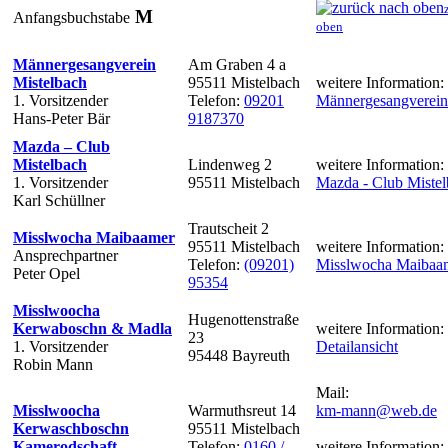
M
Anfangsbuchstabe
oben
Männergesangverein
Am Graben 4 a
Mistelbach
95511 Mistelbach
weitere Information:
1. Vorsitzender
Telefon:
09201
Männergesangverein
Hans-Peter Bär
9187370
Mazda – Club
Mistelbach
Lindenweg 2
weitere Information:
1. Vorsitzender
95511 Mistelbach
Mazda - Club Miste
Karl Schüllner
Trautscheit 2
Misslwocha Maibaamer
95511 Mistelbach
weitere Information:
Ansprechpartner
Telefon:
(09201)
Misslwocha Maibaa
Peter Opel
95354
Misslwoocha
Hugenottenstraße
Kerwaboschn & Madla
weitere Information:
23
1. Vorsitzender
Detailansicht
95448 Bayreuth
Robin Mann
Mail:
Misslwoocha
Warmuthsreut 14
km-mann@web.de
Kerwaschboschn
95511 Mistelbach
Kamerodschaft
Telefon:
0160 /
weitere Information: