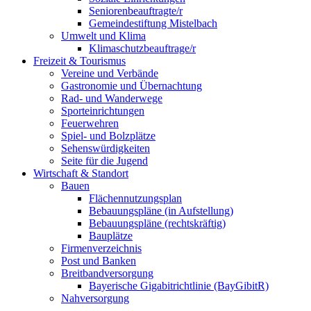
Seniorenbeauftragte/r
Gemeindestiftung Mistelbach
Umwelt und Klima
Klimaschutzbeauftrage/r
Freizeit & Tourismus
Vereine und Verbände
Gastronomie und Übernachtung
Rad- und Wanderwege
Sporteinrichtungen
Feuerwehren
Spiel- und Bolzplätze
Sehenswürdigkeiten
Seite für die Jugend
Wirtschaft & Standort
Bauen
Flächennutzungsplan
Bebauungspläne (in Aufstellung)
Bebauungspläne (rechtskräftig)
Bauplätze
Firmenverzeichnis
Post und Banken
Breitbandversorgung
Bayerische Gigabitrichtlinie (BayGibitR)
Nahversorgung