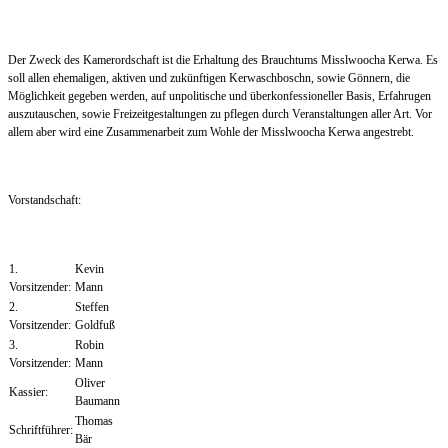
Der Zweck des Kamerordschaft ist die Erhaltung des Brauchtums Misslwoocha Kerwa. Es
soll allen ehemaligen, aktiven und zukünftigen Kerwaschboschn, sowie Gönnern, die
Möglichkeit gegeben werden, auf unpolitische und überkonfessioneller Basis, Erfahrugen
auszutauschen, sowie Freizeitgestaltungen zu pflegen durch Veranstaltungen aller Art. Vor
allem aber wird eine Zusammenarbeit zum Wohle der Misslwoocha Kerwa angestrebt.
Vorstandschaft:
1.
Kevin
Vorsitzender:
Mann
2.
Steffen
Vorsitzender:
Goldfuß
3.
Robin
Vorsitzender:
Mann
Oliver
Kassier:
Baumann
Thomas
Schriftführer:
Bär