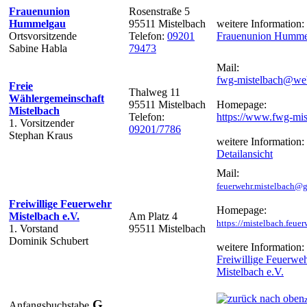
Frauenunion
Rosenstraße 5
Hummelgau
95511 Mistelbach
weitere Information:
Ortsvorsitzende
Telefon:
09201
Frauenunion Humme
Sabine Habla
79473
Mail:
fwg-mistelbach@we
Freie
Thalweg 11
Wählergemeinschaft
95511 Mistelbach
Homepage:
Mistelbach
Telefon:
https://www.fwg-mi
1. Vorsitzender
09201/7786
Stephan Kraus
weitere Information:
Detailansicht
Mail:
feuerwehr.mistelbach@
Freiwillige Feuerwehr
Homepage:
Mistelbach e.V.
Am Platz 4
https://mistelbach.feue
1. Vorstand
95511 Mistelbach
Dominik Schubert
weitere Information:
Freiwillige Feuerwe
Mistelbach e.V.
G
Anfangsbuchstabe