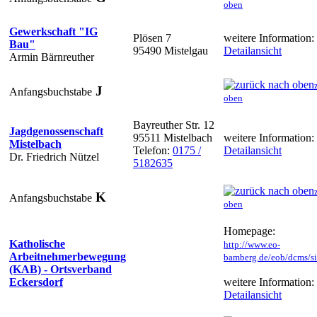
oben
Gewerkschaft "IG
Plösen 7
weitere Information:
Bau"
95490 Mistelgau
Detailansicht
Armin Bärnreuther
J
Anfangsbuchstabe
oben
Bayreuther Str. 12
Jagdgenossenschaft
95511 Mistelbach
weitere Information:
Mistelbach
Telefon:
0175 /
Detailansicht
Dr. Friedrich Nützel
5182635
K
Anfangsbuchstabe
oben
Homepage:
Katholische
http://www.eo-
Arbeitnehmerbewegung
bamberg.de/eob/dcms/sit
(KAB) - Ortsverband
Eckersdorf
weitere Information:
Detailansicht