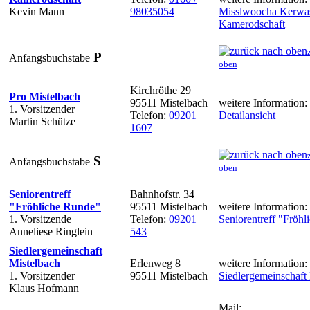
Kevin Mann
98035054
Misslwoocha Kerwa
Kamerodschaft
P
Anfangsbuchstabe
oben
Kirchröthe 29
Pro Mistelbach
95511 Mistelbach
weitere Information:
1. Vorsitzender
Telefon:
09201
Detailansicht
Martin Schütze
1607
S
Anfangsbuchstabe
oben
Seniorentreff
Bahnhofstr. 34
"Fröhliche Runde"
95511 Mistelbach
weitere Information:
1. Vorsitzende
Telefon:
09201
Seniorentreff "Fröh
Anneliese Ringlein
543
Siedlergemeinschaft
Mistelbach
Erlenweg 8
weitere Information:
1. Vorsitzender
95511 Mistelbach
Siedlergemeinschaft
Klaus Hofmann
Mail: