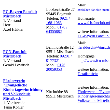
Mail:
Lotzbeckstraße 27
axel@fcb-fanclub-miste
FC-Bayern Fanclub
95445 Bayreuth
Mistelbach
Telefon:
0921 /
Homepage:
1. Vorstand
16811068
www.fcb-fanclub-mi
Herr
Mobil:
0176 /
Axel Hübner
64355882
weitere Information:
FC-Bayern Fanclub 
Mail:
Bahnhofstraße 12
geralduschi@gmx.d
FCN-Fanclub
95511 Mistelbach
Mistelbach
Telefon:
09201 /
Homepage:
1. Vorstand
9177321
http://www.fcn-mist
Gerald Lowitsch
Mobil:
0176
20059353
weitere Information:
Detailansicht
Förderverein
"Evangelische
weitere Information:
Kindertageseinrichtung
Kirchröthe 88
Förderverein "Evang
und Volksschule
95511 Mistelbach
Kindertageseinricht
Mistelbach"
Volksschule Mistelb
1. Vorsitzende
Tanja Köhler