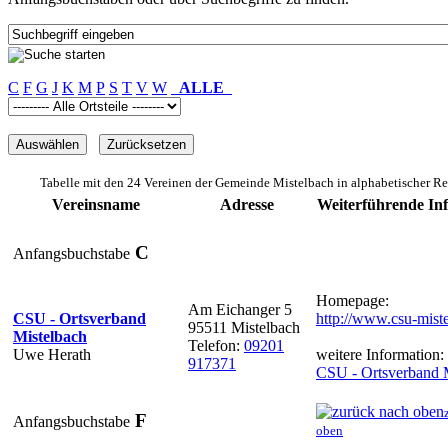
C
F
G
J
K
M
P
S
T
V
W
ALLE
Tabelle mit den 24 Vereinen der Gemeinde Mistelbach in alphabetischer R
Vereinsname
Adresse
Weiterführende In
C
Anfangsbuchstabe
Homepage:
Am Eichanger 5
CSU - Ortsverband
http://www.csu-mist
95511 Mistelbach
Mistelbach
Telefon:
09201
Uwe Herath
weitere Information:
917371
CSU - Ortsverband 
F
Anfangsbuchstabe
oben