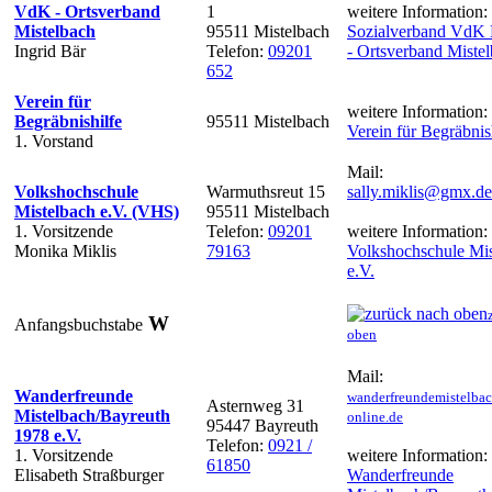
VdK - Ortsverband
1
weitere Information:
Mistelbach
95511 Mistelbach
Sozialverband VdK 
Ingrid Bär
Telefon:
09201
- Ortsverband Miste
652
Verein für
weitere Information:
Begräbnishilfe
95511 Mistelbach
Verein für Begräbnis
1. Vorstand
Mail:
Volkshochschule
Warmuthsreut 15
sally.miklis@gmx.de
Mistelbach e.V. (VHS)
95511 Mistelbach
1. Vorsitzende
Telefon:
09201
weitere Information:
Monika Miklis
79163
Volkshochschule Mis
e.V.
W
Anfangsbuchstabe
oben
Mail:
Wanderfreunde
wanderfreundemistelba
Asternweg 31
Mistelbach/Bayreuth
online.de
95447 Bayreuth
1978 e.V.
Telefon:
0921 /
1. Vorsitzende
weitere Information:
61850
Elisabeth Straßburger
Wanderfreunde