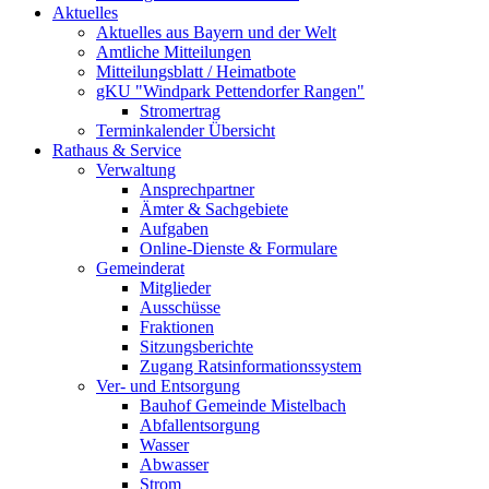
Aktuelles
Aktuelles aus Bayern und der Welt
Amtliche Mitteilungen
Mitteilungsblatt / Heimatbote
gKU "Windpark Pettendorfer Rangen"
Stromertrag
Terminkalender Übersicht
Rathaus & Service
Verwaltung
Ansprechpartner
Ämter & Sachgebiete
Aufgaben
Online-Dienste & Formulare
Gemeinderat
Mitglieder
Ausschüsse
Fraktionen
Sitzungsberichte
Zugang Ratsinformationssystem
Ver- und Entsorgung
Bauhof Gemeinde Mistelbach
Abfallentsorgung
Wasser
Abwasser
Strom