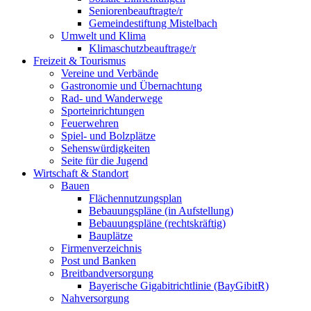
Seniorenbeauftragte/r
Gemeindestiftung Mistelbach
Umwelt und Klima
Klimaschutzbeauftrage/r
Freizeit & Tourismus
Vereine und Verbände
Gastronomie und Übernachtung
Rad- und Wanderwege
Sporteinrichtungen
Feuerwehren
Spiel- und Bolzplätze
Sehenswürdigkeiten
Seite für die Jugend
Wirtschaft & Standort
Bauen
Flächennutzungsplan
Bebauungspläne (in Aufstellung)
Bebauungspläne (rechtskräftig)
Bauplätze
Firmenverzeichnis
Post und Banken
Breitbandversorgung
Bayerische Gigabitrichtlinie (BayGibitR)
Nahversorgung