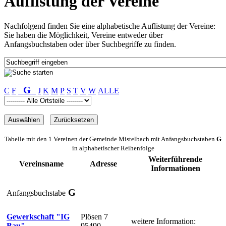
Auflistung der Vereine
Nachfolgend finden Sie eine alphabetische Auflistung der Vereine:
Sie haben die Möglichkeit, Vereine entweder über
Anfangsbuchstaben oder über Suchbegriffe zu finden.
G
C
F
J
K
M
P
S
T
V
W
ALLE
Tabelle mit den 1 Vereinen der Gemeinde Mistelbach mit Anfangsbuchstaben
G
in alphabetischer Reihenfolge
Weiterführende
Vereinsname
Adresse
Informationen
G
Anfangsbuchstabe
Gewerkschaft "IG
Plösen 7
weitere Information:
Bau"
95490