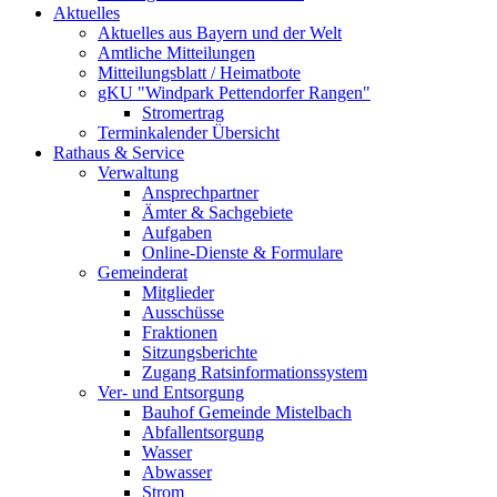
Aktuelles
Aktuelles aus Bayern und der Welt
Amtliche Mitteilungen
Mitteilungsblatt / Heimatbote
gKU "Windpark Pettendorfer Rangen"
Stromertrag
Terminkalender Übersicht
Rathaus & Service
Verwaltung
Ansprechpartner
Ämter & Sachgebiete
Aufgaben
Online-Dienste & Formulare
Gemeinderat
Mitglieder
Ausschüsse
Fraktionen
Sitzungsberichte
Zugang Ratsinformationssystem
Ver- und Entsorgung
Bauhof Gemeinde Mistelbach
Abfallentsorgung
Wasser
Abwasser
Strom