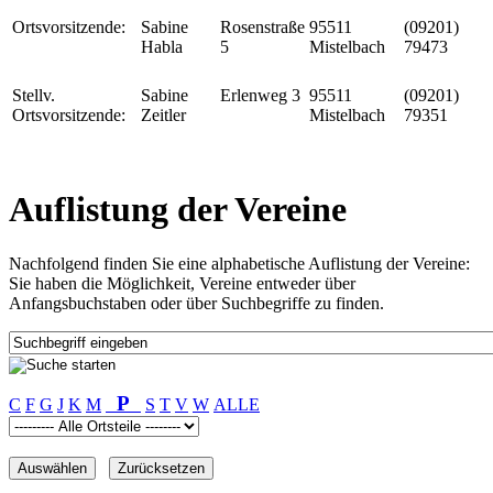
Ortsvorsitzende:
Sabine
Rosenstraße
95511
(09201)
Habla
5
Mistelbach
79473
Stellv.
Sabine
Erlenweg 3
95511
(09201)
Ortsvorsitzende:
Zeitler
Mistelbach
79351
Auflistung der Vereine
Nachfolgend finden Sie eine alphabetische Auflistung der Vereine:
Sie haben die Möglichkeit, Vereine entweder über
Anfangsbuchstaben oder über Suchbegriffe zu finden.
P
C
F
G
J
K
M
S
T
V
W
ALLE