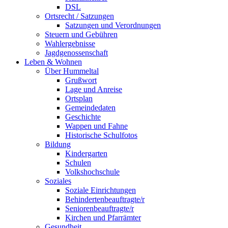
DSL
Ortsrecht / Satzungen
Satzungen und Verordnungen
Steuern und Gebühren
Wahlergebnisse
Jagdgenossenschaft
Leben & Wohnen
Über Hummeltal
Grußwort
Lage und Anreise
Ortsplan
Gemeindedaten
Geschichte
Wappen und Fahne
Historische Schulfotos
Bildung
Kindergarten
Schulen
Volkshochschule
Soziales
Soziale Einrichtungen
Behindertenbeauftragte/r
Seniorenbeauftragte/r
Kirchen und Pfarrämter
Gesundheit