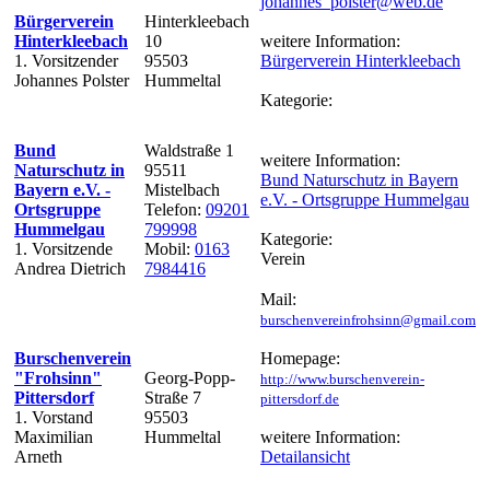
johannes_polster@web.de
Bürgerverein
Hinterkleebach
Hinterkleebach
10
weitere Information:
1. Vorsitzender
95503
Bürgerverein Hinterkleebach
Johannes Polster
Hummeltal
Kategorie:
Bund
Waldstraße 1
weitere Information:
Naturschutz in
95511
Bund Naturschutz in Bayern
Bayern e.V. -
Mistelbach
e.V. - Ortsgruppe Hummelgau
Ortsgruppe
Telefon:
09201
Hummelgau
799998
Kategorie:
1. Vorsitzende
Mobil:
0163
Verein
Andrea Dietrich
7984416
Mail:
burschenvereinfrohsinn@gmail.com
Burschenverein
Homepage:
"Frohsinn"
Georg-Popp-
http://www.burschenverein-
Pittersdorf
Straße 7
pittersdorf.de
1. Vorstand
95503
Maximilian
Hummeltal
weitere Information:
Arneth
Detailansicht