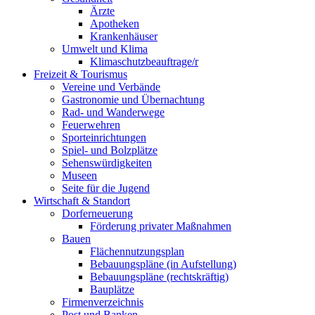
Ärzte
Apotheken
Krankenhäuser
Umwelt und Klima
Klimaschutzbeauftrage/r
Freizeit & Tourismus
Vereine und Verbände
Gastronomie und Übernachtung
Rad- und Wanderwege
Feuerwehren
Sporteinrichtungen
Spiel- und Bolzplätze
Sehenswürdigkeiten
Museen
Seite für die Jugend
Wirtschaft & Standort
Dorferneuerung
Förderung privater Maßnahmen
Bauen
Flächennutzungsplan
Bebauungspläne (in Aufstellung)
Bebauungspläne (rechtskräftig)
Bauplätze
Firmenverzeichnis
Post und Banken