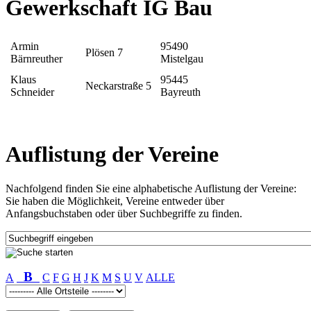
Gewerkschaft IG Bau
Armin
95490
Plösen 7
Bärnreuther
Mistelgau
Klaus
95445
Neckarstraße 5
Schneider
Bayreuth
Auflistung der Vereine
Nachfolgend finden Sie eine alphabetische Auflistung der Vereine:
Sie haben die Möglichkeit, Vereine entweder über
Anfangsbuchstaben oder über Suchbegriffe zu finden.
B
A
C
F
G
H
J
K
M
S
U
V
ALLE