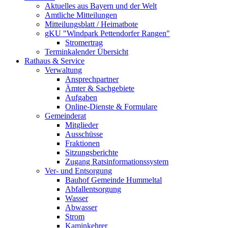
Aktuelles aus Bayern und der Welt
Amtliche Mitteilungen
Mitteilungsblatt / Heimatbote
gKU "Windpark Pettendorfer Rangen"
Stromertrag
Terminkalender Übersicht
Rathaus & Service
Verwaltung
Ansprechpartner
Ämter & Sachgebiete
Aufgaben
Online-Dienste & Formulare
Gemeinderat
Mitglieder
Ausschüsse
Fraktionen
Sitzungsberichte
Zugang Ratsinformationssystem
Ver- und Entsorgung
Bauhof Gemeinde Hummeltal
Abfallentsorgung
Wasser
Abwasser
Strom
Kaminkehrer