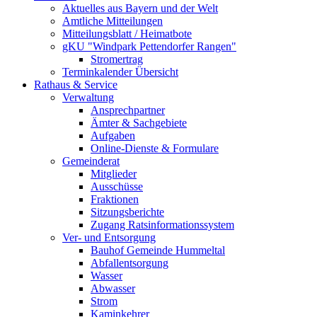
Aktuelles aus Bayern und der Welt
Amtliche Mitteilungen
Mitteilungsblatt / Heimatbote
gKU "Windpark Pettendorfer Rangen"
Stromertrag
Terminkalender Übersicht
Rathaus & Service
Verwaltung
Ansprechpartner
Ämter & Sachgebiete
Aufgaben
Online-Dienste & Formulare
Gemeinderat
Mitglieder
Ausschüsse
Fraktionen
Sitzungsberichte
Zugang Ratsinformationssystem
Ver- und Entsorgung
Bauhof Gemeinde Hummeltal
Abfallentsorgung
Wasser
Abwasser
Strom
Kaminkehrer