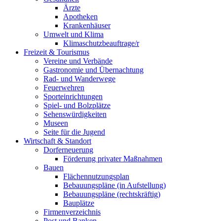
Ärzte
Apotheken
Krankenhäuser
Umwelt und Klima
Klimaschutzbeauftrage/r
Freizeit & Tourismus
Vereine und Verbände
Gastronomie und Übernachtung
Rad- und Wanderwege
Feuerwehren
Sporteinrichtungen
Spiel- und Bolzplätze
Sehenswürdigkeiten
Museen
Seite für die Jugend
Wirtschaft & Standort
Dorferneuerung
Förderung privater Maßnahmen
Bauen
Flächennutzungsplan
Bebauungspläne (in Aufstellung)
Bebauungspläne (rechtskräftig)
Bauplätze
Firmenverzeichnis
Post und Banken