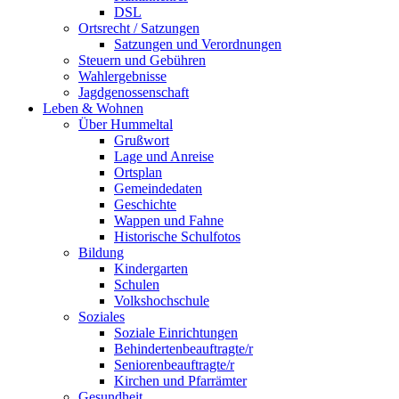
DSL
Ortsrecht / Satzungen
Satzungen und Verordnungen
Steuern und Gebühren
Wahlergebnisse
Jagdgenossenschaft
Leben & Wohnen
Über Hummeltal
Grußwort
Lage und Anreise
Ortsplan
Gemeindedaten
Geschichte
Wappen und Fahne
Historische Schulfotos
Bildung
Kindergarten
Schulen
Volkshochschule
Soziales
Soziale Einrichtungen
Behindertenbeauftragte/r
Seniorenbeauftragte/r
Kirchen und Pfarrämter
Gesundheit