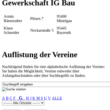
Gewerkschaft IG Bau
Armin
95490
Plösen 7
Bärnreuther
Mistelgau
Klaus
95445
Neckarstraße 5
Schneider
Bayreuth
Auflistung der Vereine
Nachfolgend finden Sie eine alphabetische Auflistung der Vereine:
Sie haben die Möglichkeit, Vereine entweder über
Anfangsbuchstaben oder über Suchbegriffe zu finden.
G
A
B
C
F
H
J
K
M
S
U
V
ALLE