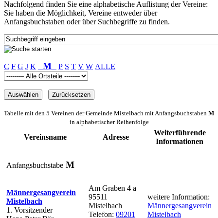
Nachfolgend finden Sie eine alphabetische Auflistung der Vereine:
Sie haben die Möglichkeit, Vereine entweder über
Anfangsbuchstaben oder über Suchbegriffe zu finden.
M
C
F
G
J
K
P
S
T
V
W
ALLE
Tabelle mit den 5 Vereinen der Gemeinde Mistelbach mit Anfangsbuchstaben
M
in alphabetischer Reihenfolge
Weiterführende
Vereinsname
Adresse
Informationen
M
Anfangsbuchstabe
Am Graben 4 a
Männergesangverein
95511
weitere Information:
Mistelbach
Mistelbach
Männergesangverein
1. Vorsitzender
Telefon:
09201
Mistelbach