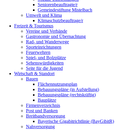
Seniorenbeauftragte/r
Gemeindestiftung Mistelbach
Umwelt und Klima
Klimaschutzbeauftrage/r
Freizeit & Tourismus
Vereine und Verbände
Gastronomie und Übernachtung
Rad- und Wanderwege
Sporteinrichtungen
Feuerwehren
Spiel- und Bolzplätze
Sehenswürdigkeiten
Seite für die Jugend
Wirtschaft & Standort
Bauen
Flächennutzungsplan
Bebauungspläne (in Aufstellung)
Bebauungspläne (rechtskräftig)
Bauplätze
Firmenverzeichnis
Post und Banken
Breitbandversorgung
Bayerische Gigabitrichtlinie (BayGibitR)
Nahversorgung