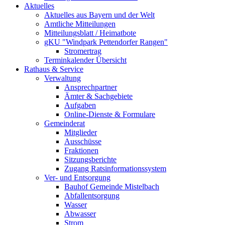
Aktuelles
Aktuelles aus Bayern und der Welt
Amtliche Mitteilungen
Mitteilungsblatt / Heimatbote
gKU "Windpark Pettendorfer Rangen"
Stromertrag
Terminkalender Übersicht
Rathaus & Service
Verwaltung
Ansprechpartner
Ämter & Sachgebiete
Aufgaben
Online-Dienste & Formulare
Gemeinderat
Mitglieder
Ausschüsse
Fraktionen
Sitzungsberichte
Zugang Ratsinformationssystem
Ver- und Entsorgung
Bauhof Gemeinde Mistelbach
Abfallentsorgung
Wasser
Abwasser
Strom