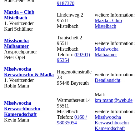
Hans-Peter Bär
9187370
Mazda – Club
Lindenweg 2
weitere Information:
Mistelbach
95511
Mazda - Club
1. Vorsitzender
Mistelbach
Mistelbach
Karl Schüllner
Trautscheit 2
Misslwocha
95511
weitere Information:
Maibaamer
Mistelbach
Misslwocha
Ansprechpartner
Telefon:
(09201)
Maibaamer
Peter Opel
95354
Misslwoocha
Hugenottenstraße
Kerwaboschn & Madla
weitere Information:
23
1. Vorsitzender
Detailansicht
95448 Bayreuth
Robin Mann
Mail:
Warmuthsreut 14
km-mann@web.de
Misslwoocha
95511
Kerwaschboschn
Mistelbach
weitere Information:
Kamerodschaft
Telefon:
0160 /
Misslwoocha
Kevin Mann
98035054
Kerwaschboschn
Kamerodschaft