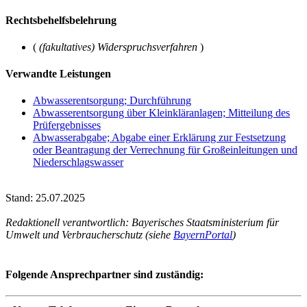
Rechtsbehelfsbelehrung
(
(fakultatives) Widerspruchsverfahren
)
Verwandte Leistungen
Abwasserentsorgung; Durchführung
Abwasserentsorgung über Kleinkläranlagen; Mitteilung des
Prüfergebnisses
Abwasserabgabe; Abgabe einer Erklärung zur Festsetzung
oder Beantragung der Verrechnung für Großeinleitungen und
Niederschlagswasser
Stand: 25.07.2025
Redaktionell verantwortlich: Bayerisches Staatsministerium für
Umwelt und Verbraucherschutz (siehe
BayernPortal
)
Folgende Ansprechpartner sind zuständig: