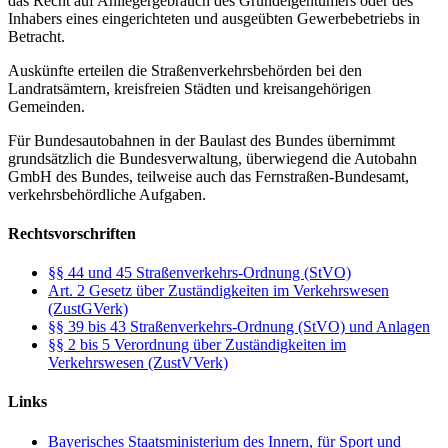
das Recht auf Anliegergebrauch des Grundeigentümers oder des
Inhabers eines eingerichteten und ausgeübten Gewerbebetriebs in
Betracht.
Auskünfte erteilen die Straßenverkehrsbehörden bei den
Landratsämtern, kreisfreien Städten und kreisangehörigen
Gemeinden.
Für Bundesautobahnen in der Baulast des Bundes übernimmt
grundsätzlich die Bundesverwaltung, überwiegend die Autobahn
GmbH des Bundes, teilweise auch das Fernstraßen-Bundesamt,
verkehrsbehördliche Aufgaben.
Rechtsvorschriften
§§ 44 und 45 Straßenverkehrs-Ordnung (StVO)
Art. 2 Gesetz über Zuständigkeiten im Verkehrswesen
(ZustGVerk)
§§ 39 bis 43 Straßenverkehrs-Ordnung (StVO) und Anlagen
§§ 2 bis 5 Verordnung über Zuständigkeiten im
Verkehrswesen (ZustVVerk)
Links
Bayerisches Staatsministerium des Innern, für Sport und