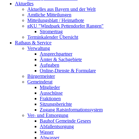
Aktuelles
Aktuelles aus Bayern und der Welt
Amtliche Mitteilungen
Mitteilungsblatt / Heimatbote
gKU "Windpark Pettendorfer Rangen"
Stromertrag
Terminkalender Übersicht
Rathaus & Service
Verwaltung
Ansprechpartner
Ämter & Sachgebiete
Aufgaben
Online-Dienste & Formulare
Bürgermeister
Gemeinderat
Mitglieder
Ausschüsse
Fraktionen
Sitzungsberichte
Zugang Ratsinformationssystem
Ver- und Entsorgung
Bauhof Gemeinde Gesees
Abfallentsorgung
Wasser
Abwasser