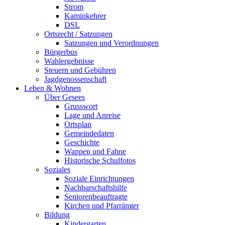
Strom
Kaminkehrer
DSL
Ortsrecht / Satzungen
Satzungen und Verordnungen
Bürgerbus
Wahlergebnisse
Steuern und Gebühren
Jagdgenossenschaft
Leben & Wohnen
Über Gesees
Grusswort
Lage und Anreise
Ortsplan
Gemeindedaten
Geschichte
Wappen und Fahne
Historische Schulfotos
Soziales
Soziale Einrichtungen
Nachbarschaftshilfe
Seniorenbeauftragte
Kirchen und Pfarrämter
Bildung
Kindergarten