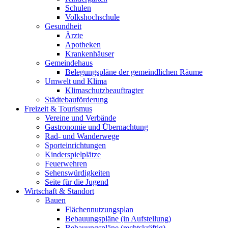
Schulen
Volkshochschule
Gesundheit
Ärzte
Apotheken
Krankenhäuser
Gemeindehaus
Belegungspläne der gemeindlichen Räume
Umwelt und Klima
Klimaschutzbeauftragter
Städtebauförderung
Freizeit & Tourismus
Vereine und Verbände
Gastronomie und Übernachtung
Rad- und Wanderwege
Sporteinrichtungen
Kinderspielplätze
Feuerwehren
Sehenswürdigkeiten
Seite für die Jugend
Wirtschaft & Standort
Bauen
Flächennutzungsplan
Bebauungspläne (in Aufstellung)
Bebauungspläne (rechtskräftig)