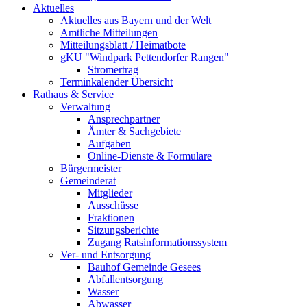
Aktuelles
Aktuelles aus Bayern und der Welt
Amtliche Mitteilungen
Mitteilungsblatt / Heimatbote
gKU "Windpark Pettendorfer Rangen"
Stromertrag
Terminkalender Übersicht
Rathaus & Service
Verwaltung
Ansprechpartner
Ämter & Sachgebiete
Aufgaben
Online-Dienste & Formulare
Bürgermeister
Gemeinderat
Mitglieder
Ausschüsse
Fraktionen
Sitzungsberichte
Zugang Ratsinformationssystem
Ver- und Entsorgung
Bauhof Gemeinde Gesees
Abfallentsorgung
Wasser
Abwasser