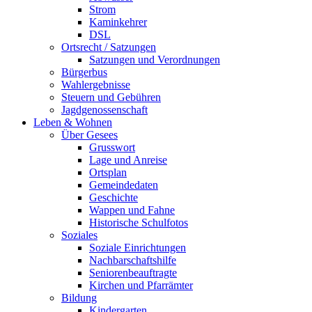
Strom
Kaminkehrer
DSL
Ortsrecht / Satzungen
Satzungen und Verordnungen
Bürgerbus
Wahlergebnisse
Steuern und Gebühren
Jagdgenossenschaft
Leben & Wohnen
Über Gesees
Grusswort
Lage und Anreise
Ortsplan
Gemeindedaten
Geschichte
Wappen und Fahne
Historische Schulfotos
Soziales
Soziale Einrichtungen
Nachbarschaftshilfe
Seniorenbeauftragte
Kirchen und Pfarrämter
Bildung
Kindergarten