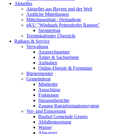
Aktuelles
Aktuelles aus Bayern und der Welt
Amtliche Mitteilungen
Mitteilungsblatt / Heimatbote
gKU "Windpark Pettendorfer Rangen"
Stromertrag
Terminkalender Übersicht
Rathaus & Service
Verwaltung
Ansprechpartner
Ämter & Sachgebiete
Aufgaben
Online-Dienste & Formulare
Bürgermeister
Gemeinderat
Mitglieder
Ausschüsse
Fraktionen
Sitzungsberichte
Zugang Ratsinformationssystem
Ver- und Entsorgung
Bauhof Gemeinde Gesees
Abfallentsorgung
Wasser
Abwasser