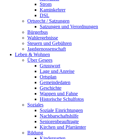
Strom
Kaminkehrer
DSL
Ortsrecht / Satzungen
Satzungen und Verordnungen
Bürgerbus
Wahlergebnisse
Steuern und Gebühren
Jagdgenossenschaft
Leben & Wohnen
Über Gesees
Grusswort
Lage und Anreise
Ortsplan
Gemeindedaten
Geschichte
Wappen und Fahne
Historische Schulfotos
Soziales
Soziale Einrichtungen
Nachbarschaftshilfe
Seniorenbeauftragte
Kirchen und Pfarrämter
Bildung
Kindergarten