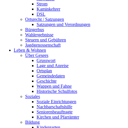
Strom
Kaminkehrer
DSL
Ortsrecht / Satzungen
Satzungen und Verordnungen
Bürgerbus
Wahlergebnisse
Steuern und Gebühren
Jagdgenossenschaft
Leben & Wohnen
Über Gesees
Grusswort
Lage und Anreise
Ortsplan
Gemeindedaten
Geschichte
Wappen und Fahne
Historische Schulfotos
Soziales
Soziale Einrichtungen
Nachbarschaftshilfe
Seniorenbeauftragte
Kirchen und Pfarrämter
Bildung
Kindergarten