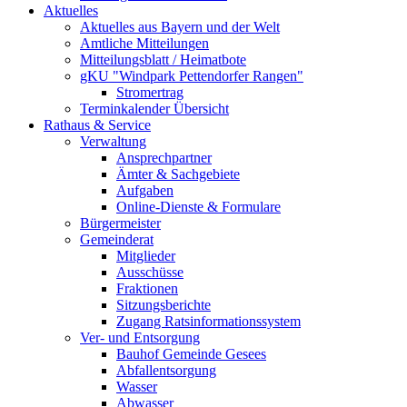
Aktuelles
Aktuelles aus Bayern und der Welt
Amtliche Mitteilungen
Mitteilungsblatt / Heimatbote
gKU "Windpark Pettendorfer Rangen"
Stromertrag
Terminkalender Übersicht
Rathaus & Service
Verwaltung
Ansprechpartner
Ämter & Sachgebiete
Aufgaben
Online-Dienste & Formulare
Bürgermeister
Gemeinderat
Mitglieder
Ausschüsse
Fraktionen
Sitzungsberichte
Zugang Ratsinformationssystem
Ver- und Entsorgung
Bauhof Gemeinde Gesees
Abfallentsorgung
Wasser
Abwasser