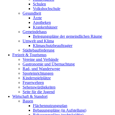
Schulen
Volkshochschule
Gesundheit
Ärzte
Apotheken
Krankenhäuser
Gemeindehaus
Belegungspläne der gemeindlichen Räume
Umwelt und Klima
Klimaschutzbeauftragter
Städtebauförderung
Freizeit & Tourismus
Vereine und Verbände
Gastronomie und Übernachtung
Rad- und Wanderwege
Sporteinrichtungen
Kinderspielplätze
Feuerwehren
Sehenswürdigkeiten
Seite für die Jugend
Wirtschaft & Standort
Bauen
Flächennutzungsplan
Bebauungspläne (in Aufstellung)
Bebauungspläne (rechtskräftig)